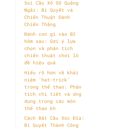
Soi Cầu Xổ Số Quảng
Ngãi: Bí Quyết và
Chiến Thuật Dành
Chiến Thắng
Đánh con gì vào 02
hôm sau: Gợi ý lựa
chọn và phân tích
chiến thuật chơi lô
đề hiệu quả
Hiểu rõ hơn về khái
niệm ‘hat-trick’
trong thể thao: Phân
tích chi tiết và ứng
i
dụng trong các môn
thể thao kh
Cách Bắt Cầu Xóc Đĩa:
Bí Quyết Thành Công