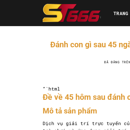
Chuyển
đến
TRANG
nội
dung
Đánh con gì sau 45 ngà
ĐÃ ĐĂNG TR
“`html
Đề về 45 hôm sau đánh co
Mô tả sản phẩm
Dịch vụ giải trí trực tuyến củ