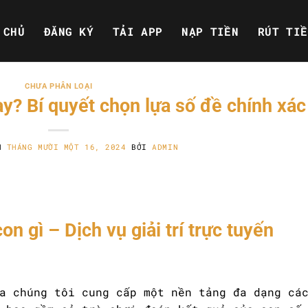
 CHỦ
ĐĂNG KÝ
TẢI APP
NẠP TIỀN
RÚT TIỀ
CHƯA PHÂN LOẠI
y? Bí quyết chọn lựa số đề chính xác
ÊN
THÁNG MƯỜI MỘT 16, 2024
BỞI
ADMIN
n gì – Dịch vụ giải trí trực tuyến
a chúng tôi cung cấp một nền tảng đa dạng cá