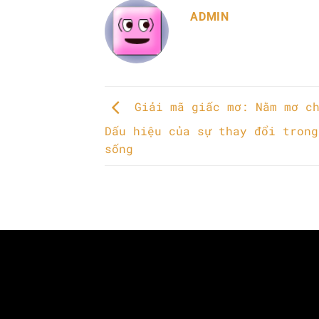
ADMIN
Giải mã giấc mơ: Nằm mơ ch
Dấu hiệu của sự thay đổi trong
sống