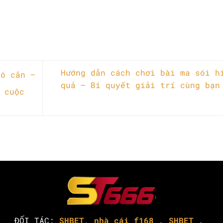
Hướng dẫn cách chơi bài ma sói h
ó cắn –
quả – Bí quyết giải trí cùng bạn
 cuộc
ĐỐI TÁC:
SHBET
,
nhà cái f168
,
SHBET
,