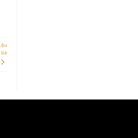
iệu
 bè