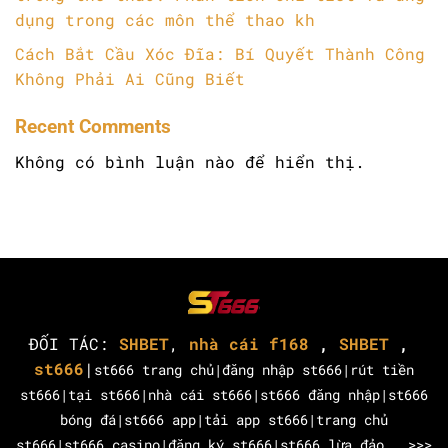
dụng trong các môn thể thao kh
Cách Bắt Cầu Xóc Đĩa: Bí Quyết Thành Công
Không Phải Ai Cũng Biết
Recent Comments
Không có bình luận nào để hiển thị.
ĐỐI TÁC:
SHBET
,
nhà cái f168
,
SHBET
,
st666
|
st666 trang chủ|
đăng nhập st666|
rút tiền
st666|tại st666|nhà cái st666|st666 đăng nhập|st666
bóng đá|st666 app|tải app st666|trang chủ
st666|
st666 casino|
đăng ký st666|st666 lừa đảo ,
>>>