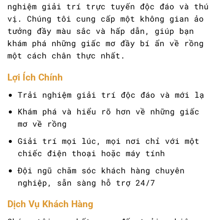
nghiệm giải trí trực tuyến độc đáo và thú
vị. Chúng tôi cung cấp một không gian ảo
tưởng đầy màu sắc và hấp dẫn, giúp bạn
khám phá những giấc mơ đầy bí ẩn về rồng
một cách chân thực nhất.
Lợi Ích Chính
Trải nghiệm giải trí độc đáo và mới lạ
Khám phá và hiểu rõ hơn về những giấc
mơ về rồng
Giải trí mọi lúc, mọi nơi chỉ với một
chiếc điện thoại hoặc máy tính
Đội ngũ chăm sóc khách hàng chuyên
nghiệp, sẵn sàng hỗ trợ 24/7
Dịch Vụ Khách Hàng