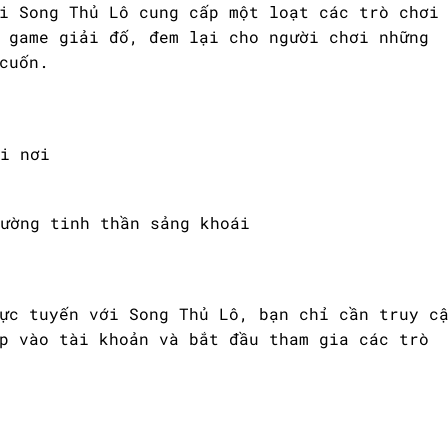
i Song Thủ Lô cung cấp một loạt các trò chơi
 game giải đố, đem lại cho người chơi những
cuốn.
i nơi
ường tinh thần sảng khoái
ực tuyến với Song Thủ Lô, bạn chỉ cần truy c
p vào tài khoản và bắt đầu tham gia các trò