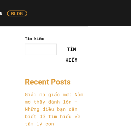
N
BLOG
Tìm kiếm
TÌM
KIẾM
Recent Posts
Giải mã giấc mơ: Nằm
mơ thấy đánh lộn –
Những điều bạn cần
biết để tìm hiểu về
tâm lý con