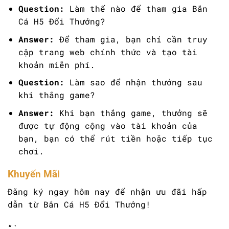
Question:
Làm thế nào để tham gia Bắn
Cá H5 Đổi Thưởng?
Answer:
Để tham gia, bạn chỉ cần truy
cập trang web chính thức và tạo tài
khoản miễn phí.
Question:
Làm sao để nhận thưởng sau
khi thắng game?
Answer:
Khi bạn thắng game, thưởng sẽ
được tự động cộng vào tài khoản của
bạn, bạn có thể rút tiền hoặc tiếp tục
chơi.
Khuyến Mãi
Đăng ký ngay hôm nay để nhận ưu đãi hấp
dẫn từ Bắn Cá H5 Đổi Thưởng!
“`