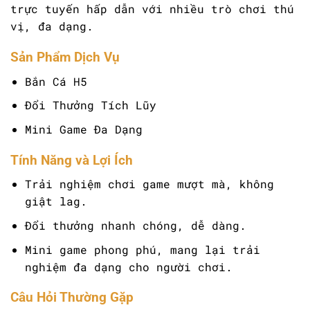
trực tuyến hấp dẫn với nhiều trò chơi thú
vị, đa dạng.
Sản Phẩm Dịch Vụ
Bắn Cá H5
Đổi Thưởng Tích Lũy
Mini Game Đa Dạng
Tính Năng và Lợi Ích
Trải nghiệm chơi game mượt mà, không
giật lag.
Đổi thưởng nhanh chóng, dễ dàng.
Mini game phong phú, mang lại trải
nghiệm đa dạng cho người chơi.
Câu Hỏi Thường Gặp